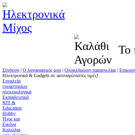
Το κ
Σύνδεση
|
Ο λογαριασμός μου
|
Ολοκλήρωση παραγγελίας
|
Επικοιν
Ηλεκτρονικά & Gadgets σε ασυναγώνιστες τιμές!
Εργαλεία
εργαστηρίων
ηλεκτρολογικά
Εκπαιδευτικά
KIT &
Education
Ηobby
Ήχος και
Εικόνα
Kαλώδια