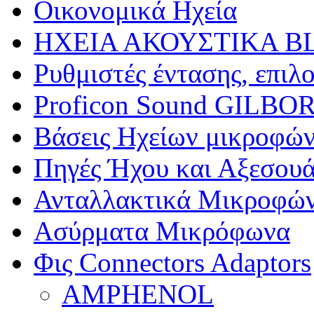
Οικονομικά Ηχεία
ΗΧΕΙΑ ΑΚΟΥΣΤΙΚΑ 
Ρυθμιστές έντασης, επιλο
Proficon Sound GILBOR
Βάσεις Ηχείων μικροφών
Πηγές Ήχου και Αξεσου
Ανταλλακτικά Μικροφών
Ασύρματα Μικρόφωνα
Φις Connectors Adaptors
AMPHENOL