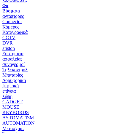
καλωδιώσεις
Φις
Βύσματα
αντάπτορες
Connector
Κάμερες
Καταγραφικά
CCTV
DVR
ariston
Συστήματα
ασφαλείας
συναγερμοί
Τηλεκοντρόλ
Μπαταρίες
Δορυφορική
ψηφιακή
επίγεια
λήψη
GADGET
MOUSE
KEYBORDS
ΑΥΤΟΜΑΤΙΣΜ
AUTOMATION
Μετασχημ.