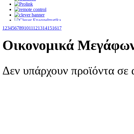
1
2
3
4
5
6
7
8
9
10
11
12
13
14
15
16
17
Οικονομικά Μεγάφω
Δεν υπάρχουν προϊόντα σε 