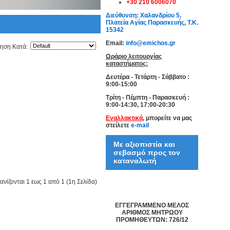
+30 210 6006070
Διεύθυνση: Χαλανδρίου 5,
Πλατεία Αγίας Παρασκευής, Τ.Κ.
15342
Email:
info@emichos.gr
μηση Κατά:
Ωράριο λειτουργίας
καταστήματος:
Δευτέρα - Τετάρτη - Σάββατο :
9:00-15:00
Τρίτη - Πέμπτη - Παρασκευή :
9:00-14:30, 17:00-20:30
Εναλλακτικά
, μπορείτε να μας
στείλετε
e-mail
Με αξιοπιστία και
σεβασμό προς τον
καταναλωτή
νίζονται 1 εως 1 από 1 (1η Σελίδα)
ΕΓΓΕΓΡΑΜΜΕΝΟ ΜΕΛΟΣ
ΑΡΙΘΜΟΣ ΜΗΤΡΩΟΥ
ΠΡΟΜΗΘΕΥΤΩΝ: 726/12