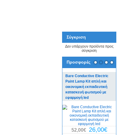
Σύγκριση
Δεν υπάρχουν προϊόντα προς
σύγκριση
Προσφορές
Bare Conductive Electric
Bare Con
Paint Lamp Kit απλή και
Board πλ
οικονομική εκπαιδευτική
για εκπαι
κατασκευή φωτισμού με
κατασκευ
εφαρμογή led
χόμπι
29,0
26,00€
52,00€