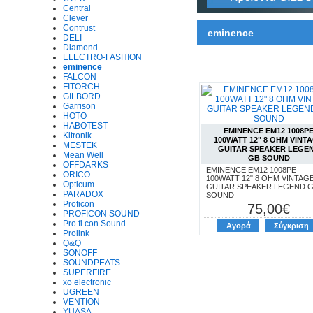
Central
Clever
Contrust
eminence
DELI
Diamond
ELECTRO-FASHION
eminence
FALCON
FITORCH
GILBORD
Garrison
HOTO
HABOTEST
EMINENCE EM12 1008P
Kitronik
100WATT 12" 8 OHM VINT
MESTEK
GUITAR SPEAKER LEGE
Mean Well
GB SOUND
OFFDARKS
EMINENCE EM12 1008PE
ORICO
100WATT 12" 8 OHM VINTAG
Opticum
GUITAR SPEAKER LEGEND 
PARADOX
SOUND
Proficon
75,00€
PROFICON SOUND
Pro.fi.con Sound
Αγορά
Σύγκριση
Prolink
Q&Q
SONOFF
SOUNDPEATS
SUPERFIRE
xo electronic
UGREEN
VENTION
YUASA