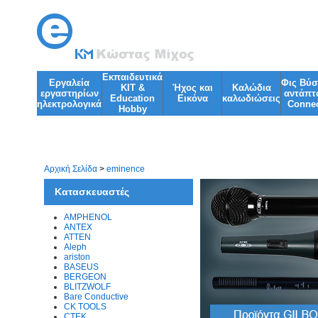
Εκπαιδευτικά
Εργαλεία
Φις Βύ
KIT &
Ήχος και
Kαλώδια
εργαστηρίων
αντάπτ
Education
Εικόνα
καλωδιώσεις
ηλεκτρολογικά
Connec
Ηobby
Φωτισμός
Φακοί
Αρχική Σελίδα
>
eminence
Κατασκευαστές
AMPHENOL
ANTEX
ATTEN
Aleph
ariston
BASEUS
BERGEON
BLITZWOLF
Bare Conductive
CK TOOLS
CTEK