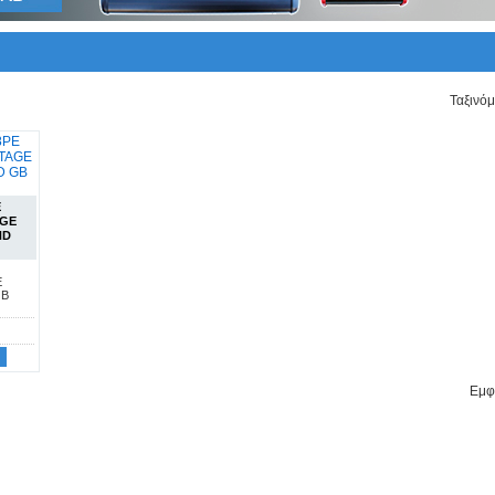
Ταξινό
E
AGE
ND
E
GB
Εμφα