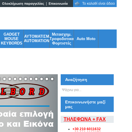
|
|
Το καλαθί είναι άδειο
Ολοκλήρωση παραγγελίας
Επικοινωνία
adgets σε ασυναγώνιστες τιμές!
GADGET
Μετασχημ.
ΑΥΤΟΜΑΤΙΣΜ
MOUSE
Τροφοδοτικα
Auto Moto
AUTOMATION
KEYBORDS
Φορτιστές
Αναζήτηση
Επικοινωνήστε μαζί
μας
ΤΗΛΕΦΩΝΑ + FAX
+30 210 6011632