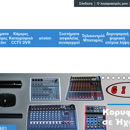
|
Σύνδεση
Ο λογαριασμός μου
Ηλεκτρονικά & G
σματα
Κάμερες
Συστήματα
Δορυφορική
Τηλεκοντρόλ
ορες
Καταγραφικά
ariston
ασφαλείας
ψηφιακή
Μπαταρίες
tor
CCTV DVR
συναγερμοί
επίγεια λήψη