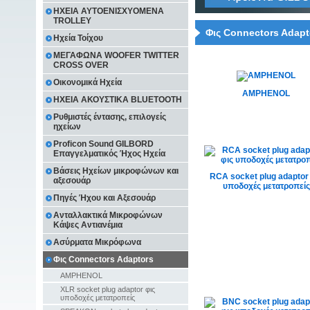
ΗΧΕΙΑ ΑΥΤΟΕΝΙΣΧΥΟΜΕΝΑ
TROLLEY
Φις Connectors Adapt
Ηχεία Τοίχου
ΜΕΓΑΦΩΝΑ WOOFER TWITTER
CROSS OVER
Οικονομικά Ηχεία
AMPHENOL
ΗΧΕΙΑ ΑΚΟΥΣΤΙΚΑ BLUETOOTH
Ρυθμιστές έντασης, επιλογείς
ηχείων
Proficon Sound GILBORD
Επαγγελματικός Ήχος Ηχεία
Βάσεις Ηχείων μικροφώνων και
RCA socket plug adaptor
αξεσουάρ
υποδοχές μετατροπείς
Πηγές Ήχου και Αξεσουάρ
Ανταλλακτικά Μικροφώνων
Κάψες Αντιανέμια
Ασύρματα Μικρόφωνα
Φις Connectors Adaptors
AMPHENOL
XLR socket plug adaptor φις
υποδοχές μετατροπείς