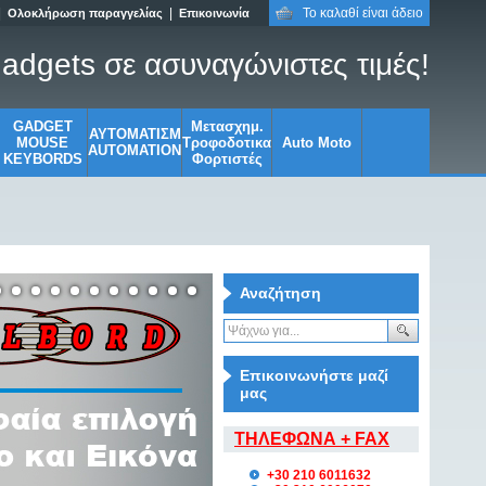
|
|
Το καλαθί είναι άδειο
Ολοκλήρωση παραγγελίας
Επικοινωνία
adgets σε ασυναγώνιστες τιμές!
GADGET
Μετασχημ.
ΑΥΤΟΜΑΤΙΣΜ
MOUSE
Τροφοδοτικα
Auto Moto
AUTOMATION
KEYBORDS
Φορτιστές
Αναζήτηση
Επικοινωνήστε μαζί
μας
ΤΗΛΕΦΩΝΑ + FAX
+30 210 6011632