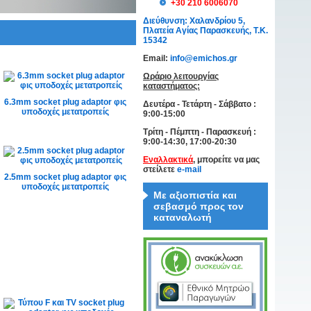
+30 210 6006070
Διεύθυνση: Χαλανδρίου 5,
Πλατεία Αγίας Παρασκευής, Τ.Κ.
15342
Email:
info@emichos.gr
Ωράριο λειτουργίας
καταστήματος:
6.3mm socket plug adaptor φις
Δευτέρα - Τετάρτη - Σάββατο :
υποδοχές μετατροπείς
9:00-15:00
Τρίτη - Πέμπτη - Παρασκευή :
9:00-14:30, 17:00-20:30
Εναλλακτικά
, μπορείτε να μας
στείλετε
e-mail
2.5mm socket plug adaptor φις
υποδοχές μετατροπείς
Με αξιοπιστία και
σεβασμό προς τον
καταναλωτή