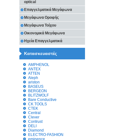
optical
Επαγγελματικά Μεγάφωνα
Μεγάφωνα Οροφής
Μεγάφωνα Τοίχου
Οικονομικά Μεγάφωνα
Ηχεία Επαγγελματικά
Κατασκευαστές
AMPHENOL
ANTEX
ATTEN
Aleph
ariston
BASEUS
BERGEON
BLITZWOLF
Bare Conductive
CK TOOLS
CTEK
Central
Clever
Contrust
DELI
Diamond
ELECTRO-FASHION
eminence