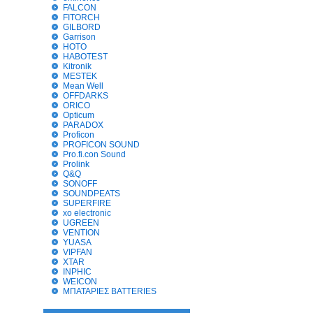
FALCON
FITORCH
GILBORD
Garrison
HOTO
HABOTEST
Kitronik
MESTEK
Mean Well
OFFDARKS
ORICO
Opticum
PARADOX
Proficon
PROFICON SOUND
Pro.fi.con Sound
Prolink
Q&Q
SONOFF
SOUNDPEATS
SUPERFIRE
xo electronic
UGREEN
VENTION
YUASA
VIPFAN
XTAR
INPHIC
WEICON
ΜΠΑΤΑΡΙΕΣ BATTERIES