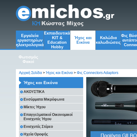
Εκπαιδευτικά
Εργαλεία
Φις Βύ
KIT &
Ήχος και
Kαλώδια
εργαστηρίων
αντάπτ
Education
Εικόνα
καλωδιώσεις
ηλεκτρολογικά
Connec
Ηobby
Φωτισμός
Φακοί
Αρχική Σελίδα
>
Ήχος και Εικόνα
>
Φις Connectors Adaptors
Ήχος και Εικόνα
ΑΚΟΥΣΤΙΚΑ
Ενσύρματα Μικρόφωνα
Μίκτες Ήχου
Επαγγελματικοί Οικονομικοί
Ενισχυτές Ήχου
Ενισχυτές Στέρεο
Ηχεία Οροφής