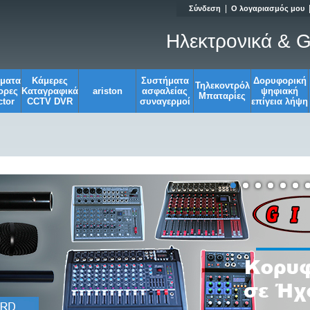
|
Σύνδεση
Ο λογαριασμός μου
Ηλεκτρονικά & G
σματα
Κάμερες
Συστήματα
Δορυφορική
Τηλεκοντρόλ
ορες
Καταγραφικά
ariston
ασφαλείας
ψηφιακή
Μπαταρίες
tor
CCTV DVR
συναγερμοί
επίγεια λήψη