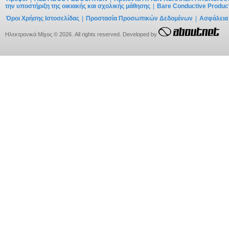
την υποστήριξη της οικιακής και σχολικής μάθησης
|
Bare Conductive Produc
Όροι Χρήσης Ιστοσελίδας
|
Προστασία Προσωπικών Δεδομένων
|
Ασφάλεια
Ηλεκτρονικά Μίχος © 2026. All rights reserved. Developed by