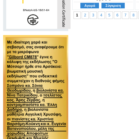
Αγορά
Σύγκριση
1
2
3
4
5
6
7
8