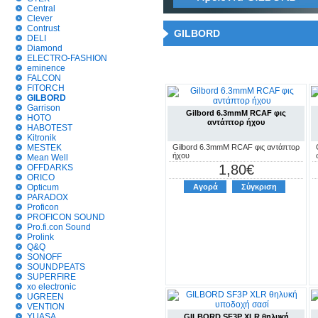
Central
Clever
Contrust
GILBORD
DELI
Diamond
ELECTRO-FASHION
eminence
FALCON
FITORCH
GILBORD
Garrison
Gilbord 6.3mmM RCAF φις
HOTO
αντάπτορ ήχου
HABOTEST
Kitronik
MESTEK
Gilbord 6.3mmM RCAF φις αντάπτορ
ήχου
Mean Well
1,80€
OFFDARKS
ORICO
Opticum
Αγορά
Σύγκριση
PARADOX
Proficon
PROFICON SOUND
Pro.fi.con Sound
Prolink
Q&Q
SONOFF
SOUNDPEATS
SUPERFIRE
xo electronic
UGREEN
VENTION
YUASA
GILBORD SF3P XLR θηλυκή