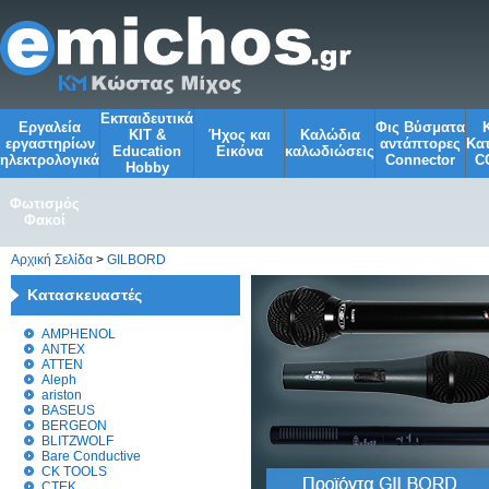
Εκπαιδευτικά
Εργαλεία
Φις Βύσματα
KIT &
Ήχος και
Kαλώδια
εργαστηρίων
αντάπτορες
Κα
Education
Εικόνα
καλωδιώσεις
ηλεκτρολογικά
Connector
C
Ηobby
Φωτισμός
Φακοί
Αρχική Σελίδα
>
GILBORD
Κατασκευαστές
AMPHENOL
ANTEX
ATTEN
Aleph
ariston
BASEUS
BERGEON
BLITZWOLF
Bare Conductive
CK TOOLS
CTEK