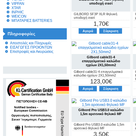
VIPFAN
υποδοχή σασί
XTAR
INPHIC
GILBORD SF3P XLR θηλυκή
WEICON
υποδοχή σασί
ΜΠΑΤΑΡΙΕΣ BATTERIES
1,70€
Αγορά
Σύγκριση
Πληροφορίες
Αποστολές και Πληρωμές
ΕΙΣΑΓΩΓΕΣ ΠΡΟΙΟΝΤΩΝ
Επιστροφές και Ακυρώσεις
Gilbord cable31-4
επαγγελματικό καλώδιο
ηχείων 2Χ1,50mm2
Gilbord cable31-4 επαγγελματικό
καλώδιο ηχείων 2Χ1,50mm2
123,00€
Αγορά
Σύγκριση
Gilbord Pro USB3.0 καλώδιο
1,5m αρσενικό θηλυκό MF
Gilbord Pro USB3.0 καλώδιο 1,5m
αρσενικό θηλυκό MF
3,50€