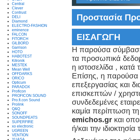
Central
Clever
Contrust
Προστασία Πρ
DELI
Diamond
ELECTRO-FASHION
eminence
ΕΙΣΑΓΩΓΗ
FALCON
FITORCH
GILBORD
Garrison
Η παρούσα σύμβαση
HOTO
HABOTEST
τα προσωπικά δεδομ
Kitronik
MESTEK
η ιστοσελίδα , κατά
Mean Well
OFFDARKS
Επίσης, η παρούσα 
ORICO
Opticum
επεξεργασίας και δ
PARADOX
Proficon
επισκεπτών / χρηστ
PROFICON SOUND
Pro.fi.con Sound
συνδεδεμένες εταιρ
Prolink
Q&Q
καμία περίπτωση τη
SONOFF
SOUNDPEATS
emichos.gr
και οπο
SUPERFIRE
xo electronic
ή/και την ιδιοκτησία
UGREEN
VENTION
YUASA