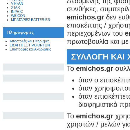
Δεδομένης της φύσης
VIPFAN
συνθήκες, συμπεριλ
XTAR
INPHIC
emichos.gr
δεν ευθ
WEICON
ΜΠΑΤΑΡΙΕΣ BATTERIES
επισκέπτης / χρήστ
περιεχομένων του
e
Πληροφορίες
πρωτοβουλία και με
Αποστολές και Πληρωμές
ΕΙΣΑΓΩΓΕΣ ΠΡΟΙΟΝΤΩΝ
Επιστροφές και Ακυρώσεις
ΣΥΛΛΟΓΗ ΚΑΙ
Το
emichos.gr
συλλ
όταν ο επισκέπτ
όταν χρησιμοποιε
όταν επισκέπτετα
διαφημιστικά πρ
Το
emichos.gr
χρησ
χρηστών / μελών για