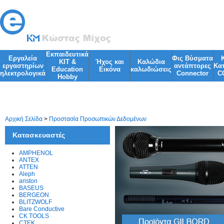
Εκπαιδευτικά
Εργαλεία
Φις Βύσματα
KIT &
Ήχος και
Kαλώδια
εργαστηρίων
αντάπτορες
Κα
Education
Εικόνα
καλωδιώσεις
ηλεκτρολογικά
Connector
C
Ηobby
Φωτισμός
Φακοί
Αρχική Σελίδα
>
Προστασία Προσωπικών Δεδομένων
Κατασκευαστές
AMPHENOL
ANTEX
ATTEN
Aleph
ariston
BASEUS
BERGEON
BLITZWOLF
Bare Conductive
CK TOOLS
CTEK