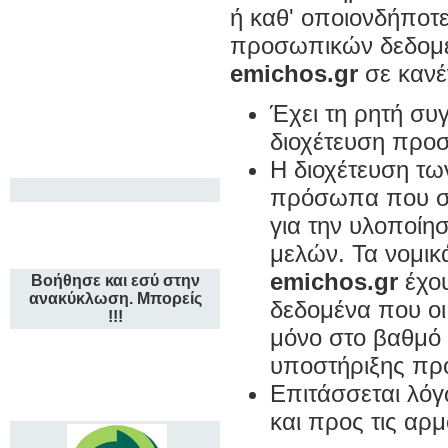
ή καθ' οποιονδήποτ
προσωπικών δεδομέ
emichos.gr
σε κανέ
Έχει τη ρητή συ
διοχέτευση προ
Η διοχέτευση τ
πρόσωπα που συ
για την υλοποίη
μελών. Τα νομικ
emichos.gr
έχου
Βοήθησε και εσύ στην
ανακύκλωση. Μπορείς
δεδομένα που οι
!!!
μόνο στο βαθμό 
υποστήριξης πρ
Επιτάσσεται λόγ
και προς τις αρμ