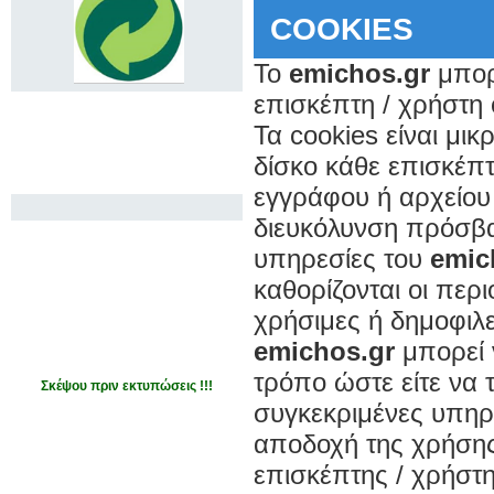
COOKIES
Το
emichos.gr
μπορε
επισκέπτη / χρήστη
Τα cookies είναι μι
δίσκο κάθε επισκέπ
εγγράφου ή αρχείου 
διευκόλυνση πρόσβα
υπηρεσίες του
emic
καθορίζονται οι περ
χρήσιμες ή δημοφιλε
emichos.gr
μπορεί ν
τρόπο ώστε είτε να 
Σκέψου πριν εκτυπώσεις !!!
συγκεκριμένες υπηρ
αποδοχή της χρήσης
επισκέπτης / χρήστ