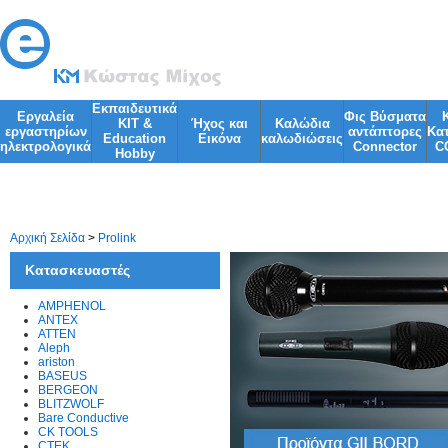
Εκπαιδευτικά
Εργαλεία
Φις Βύσματα
KIT &
Ήχος και
Kαλώδια
εργαστηρίων
αντάπτορες
Κα
Education
Εικόνα
καλωδιώσεις
ηλεκτρολογικά
Connector
C
Ηobby
Φωτισμός
Φακοί
Αρχική Σελίδα
>
Prolink
Κατασκευαστές
AMPHENOL
ANTEX
ATTEN
Aleph
ariston
BASEUS
BERGEON
BLITZWOLF
Bare Conductive
CK TOOLS
CTEK