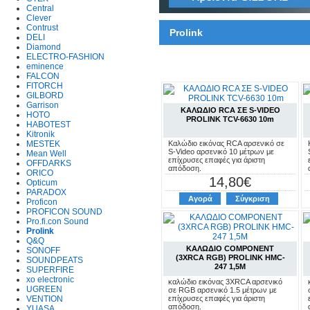
Central
Clever
Contrust
Prolink
DELI
Diamond
ELECTRO-FASHION
eminence
FALCON
FITORCH
GILBORD
Garrison
ΚΑΛΩΔΙΟ RCA ΣΕ S-VIDEO
HOTO
PROLINK TCV-6630 10m
HABOTEST
Kitronik
MESTEK
Καλώδιο εικόνας RCA αρσενικό σε
S-Video αρσενικό 10 μέτρων με
Mean Well
επίχρυσες επαφές για άριστη
OFFDARKS
απόδοση.
ORICO
14,80€
Opticum
PARADOX
Αγορά
Σύγκριση
Proficon
PROFICON SOUND
Pro.fi.con Sound
Prolink
Q&Q
ΚΑΛΩΔΙΟ COMPONENT
SONOFF
(3XRCA RGB) PROLINK HMC-
SOUNDPEATS
247 1,5M
SUPERFIRE
xo electronic
καλώδιο εικόνας 3XRCA αρσενικό
UGREEN
σε RGB αρσενικό 1.5 μέτρων με
VENTION
επίχρυσες επαφές για άριστη
απόδοση.
YUASA