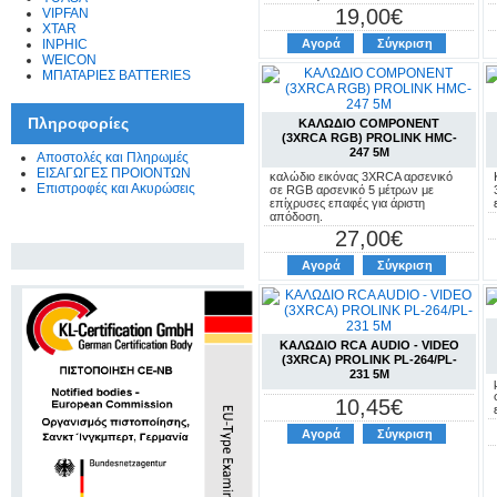
19,00€
VIPFAN
XTAR
INPHIC
Αγορά
Σύγκριση
WEICON
ΜΠΑΤΑΡΙΕΣ BATTERIES
Πληροφορίες
ΚΑΛΩΔΙΟ COMPONENT
(3XRCA RGB) PROLINK HMC-
247 5M
Αποστολές και Πληρωμές
ΕΙΣΑΓΩΓΕΣ ΠΡΟΙΟΝΤΩΝ
καλώδιο εικόνας 3XRCA αρσενικό
Επιστροφές και Ακυρώσεις
σε RGB αρσενικό 5 μέτρων με
επίχρυσες επαφές για άριστη
απόδοση.
27,00€
Αγορά
Σύγκριση
ΚΑΛΩΔΙΟ RCA AUDIO - VIDEO
(3XRCA) PROLINK PL-264/PL-
231 5M
10,45€
Αγορά
Σύγκριση