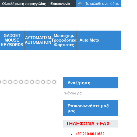
|
|
Το καλαθί είναι άδειο
Ολοκλήρωση παραγγελίας
Επικοινωνία
adgets σε ασυναγώνιστες τιμές!
GADGET
Μετασχημ.
ΑΥΤΟΜΑΤΙΣΜ
MOUSE
Τροφοδοτικα
Auto Moto
AUTOMATION
KEYBORDS
Φορτιστές
Αναζήτηση
Επικοινωνήστε μαζί
μας
ΤΗΛΕΦΩΝΑ + FAX
+30 210 6011632