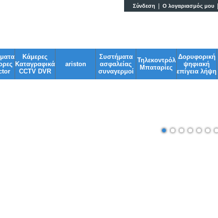
|
Σύνδεση
Ο λογαριασμός μου
Ηλεκτρονικά & G
σματα
Κάμερες
Συστήματα
Δορυφορική
Τηλεκοντρόλ
ορες
Καταγραφικά
ariston
ασφαλείας
ψηφιακή
Μπαταρίες
tor
CCTV DVR
συναγερμοί
επίγεια λήψη