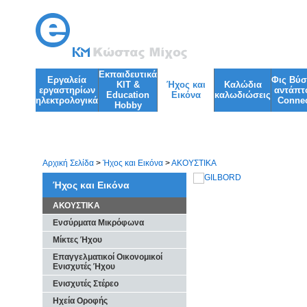
Εκπαιδευτικά
Εργαλεία
Φις Βύ
KIT &
Ήχος και
Kαλώδια
εργαστηρίων
αντάπτ
Education
Εικόνα
καλωδιώσεις
ηλεκτρολογικά
Connec
Ηobby
Φωτισμός
Φακοί
Αρχική Σελίδα
>
Ήχος και Εικόνα
>
ΑΚΟΥΣΤΙΚΑ
Ήχος και Εικόνα
ΑΚΟΥΣΤΙΚΑ
Ενσύρματα Μικρόφωνα
Μίκτες Ήχου
Επαγγελματικοί Οικονομικοί
Ενισχυτές Ήχου
Ενισχυτές Στέρεο
Ηχεία Οροφής