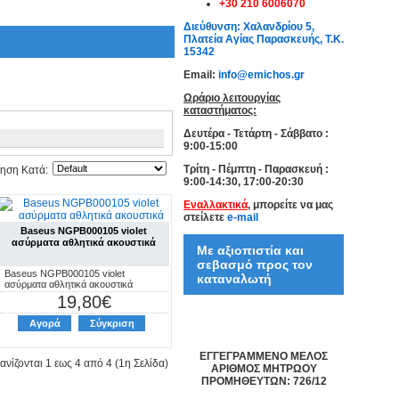
+30 210 6006070
Διεύθυνση: Χαλανδρίου 5,
Πλατεία Αγίας Παρασκευής, Τ.Κ.
15342
Email:
info@emichos.gr
Ωράριο λειτουργίας
καταστήματος:
Δευτέρα - Τετάρτη - Σάββατο :
9:00-15:00
Τρίτη - Πέμπτη - Παρασκευή :
μηση Κατά:
9:00-14:30, 17:00-20:30
Εναλλακτικά
, μπορείτε να μας
στείλετε
e-mail
Baseus NGPB000105 violet
ασύρματα αθλητικά ακουστικά
Με αξιοπιστία και
σεβασμό προς τον
Baseus NGPB000105 violet
καταναλωτή
ασύρματα αθλητικά ακουστικά
19,80€
Αγορά
Σύγκριση
ΕΓΓΕΓΡΑΜΜΕΝΟ ΜΕΛΟΣ
νίζονται 1 εως 4 από 4 (1η Σελίδα)
ΑΡΙΘΜΟΣ ΜΗΤΡΩΟΥ
ΠΡΟΜΗΘΕΥΤΩΝ: 726/12