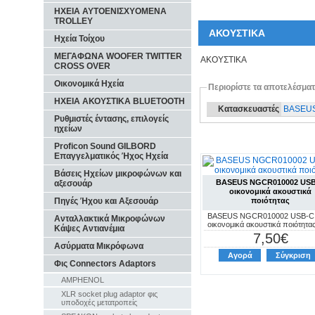
ΗΧΕΙΑ ΑΥΤΟΕΝΙΣΧΥΟΜΕΝΑ
TROLLEY
ΑΚΟΥΣΤΙΚΑ
Ηχεία Τοίχου
ΜΕΓΑΦΩΝΑ WOOFER TWITTER
ΑΚΟΥΣΤΙΚΑ
CROSS OVER
Οικονομικά Ηχεία
Περιορίστε τα αποτελέσμα
ΗΧΕΙΑ ΑΚΟΥΣΤΙΚΑ BLUETOOTH
Κατασκευαστές
BASEU
Ρυθμιστές έντασης, επιλογείς
ηχείων
Proficon Sound GILBORD
Επαγγελματικός Ήχος Ηχεία
Βάσεις Ηχείων μικροφώνων και
BASEUS NGCR010002 US
αξεσουάρ
οικονομικά ακουστικά
ποιότητας
Πηγές Ήχου και Αξεσουάρ
BASEUS NGCR010002 USB-C
Ανταλλακτικά Μικροφώνων
οικονομικά ακουστικά ποιότητα
Κάψες Αντιανέμια
7,50€
Ασύρματα Μικρόφωνα
Αγορά
Σύγκριση
Φις Connectors Adaptors
AMPHENOL
XLR socket plug adaptor φις
υποδοχές μετατροπείς