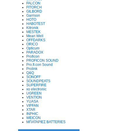
FALCON
FITORCH
GILBORD
Garrison
HOTO
HABOTEST
Kitronik
MESTEK
Mean Well
OFFDARKS
ORICO
Opticum
PARADOX
Proficon
PROFICON SOUND
Pro.fi.con Sound
Prolink
Q&Q
SONOFF
SOUNDPEATS
SUPERFIRE
xo electronic
UGREEN
VENTION
YUASA
VIPFAN
XTAR
INPHIC
WEICON
ΜΠΑΤΑΡΙΕΣ BATTERIES