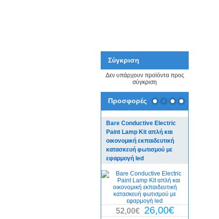
Σύγκριση
Δεν υπάρχουν προϊόντα προς
σύγκριση
Προσφορές
Bare Conductive Electric
Bare Con
Paint Lamp Kit απλή και
Board πλ
οικονομική εκπαιδευτική
για εκπαι
κατασκευή φωτισμού με
κατασκευ
εφαρμογή led
χόμπι
29,0
26,00€
52,00€