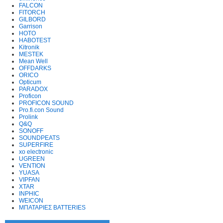
FALCON
FITORCH
GILBORD
Garrison
HOTO
HABOTEST
Kitronik
MESTEK
Mean Well
OFFDARKS
ORICO
Opticum
PARADOX
Proficon
PROFICON SOUND
Pro.fi.con Sound
Prolink
Q&Q
SONOFF
SOUNDPEATS
SUPERFIRE
xo electronic
UGREEN
VENTION
YUASA
VIPFAN
XTAR
INPHIC
WEICON
ΜΠΑΤΑΡΙΕΣ BATTERIES