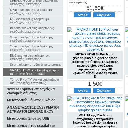
SPEAKON socket plug adaptor φις
και φόρτισης
υποδοχές μετατροπείς
51,60€
6.3mm socket plug adaptor φις
υποδοχές μετατροπείς
Αγορά
Σύγκριση
RCA socket plug adaptor φις
υποδοχές μετατροπείς
Banana socket plug adaptor φις
υποδοχές μετατροπείς
3.5mm socket plug adaptor φις
υποδοχές μετατροπείς
2.5mm socket plug adaptor φις
υποδοχές μετατροπείς
MICRO HDMI 15 Pro.fi.con
BNC socket plug adaptor φις
golden plated digital adaptor,
υποδοχές μετατροπείς
άριστης ποιότητας επίχρυσος
Scart adaptor υποδοχές μετατροπείς
μετατροπέας σύνδεσης
ψηφιακού σήματος HD
VGA DVI HDMI socket plug adaptor
θηλυκού τύπου A σε αρσενικό
φις υποδοχές μετατροπείς
D
Τύπου F και TV socket plug adaptor
1,50€
φις υποδοχές μετατροπείς
switcher splitter επιλογείς και
Αγορά
Σύγκριση
διανομείς σήματος
Μετατροπείς Σήματος Εικόνας
ΑΝΑΜΕΤΑΔΟΤΕΣ ΕΝΣΥΡΜΑΤΟΙ
ΑΣΥΡΜΑΤΟΙ ΕΙΚΟΝΑΣ ΗΧΟΥ
VGA 10 της Pro.fi.con
Μετατροπείς Σήματος USB
επίχρυσος μετατροπέας
θηλυκού female dvi-analog σε
Μετατροπείς ήχου coaxial και
αρσενικό male vga adaptor