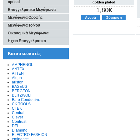
optical
golden plated
1,80€
Επαγγελματικά Μεγάφωνα
Μεγάφωνα Οροφής
Αγορά
Σύγκριση
Μεγάφωνα Τοίχου
Οικονομικά Μεγάφωνα
Ηχεία Επαγγελματικά
Κατασκευαστές
AMPHENOL
ANTEX
ATTEN
Aleph
ariston
BASEUS
BERGEON
BLITZWOLF
Bare Conductive
CK TOOLS
CTEK
Central
Clever
Contrust
DELI
Diamond
ELECTRO-FASHION
eminence