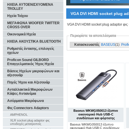
ΗΧΕΙΑ ΑΥΤΟΕΝΙΣΧΥΟΜΕΝΑ
TROLLEY
VGA DVI HDMI socket plug ad
Ηχεία Τοίχου
ΜΕΓΑΦΩΝΑ WOOFER TWITTER
VGA DVI HDMI socket plug adaptor φις
CROSS OVER
Οικονομικά Ηχεία
Περιορίστε τα αποτελέσματα
ΗΧΕΙΑ ΑΚΟΥΣΤΙΚΑ BLUETOOTH
Κατασκευαστές
BASEUS
(1)
Prof
Ρυθμιστές έντασης, επιλογείς
ηχείων
Proficon Sound GILBORD
Επαγγελματικός Ήχος Ηχεία
Βάσεις Ηχείων μικροφώνων και
αξεσουάρ
Πηγές Ήχου και Αξεσουάρ
Ανταλλακτικά Μικροφώνων
Κάψες Αντιανέμια
Ασύρματα Μικρόφωνα
Φις Connectors Adaptors
Baseus WKWG050013 έξυπνο
οικονομικό Hub USB-C
AMPHENOL
συνδέσεων και φόρτισης
XLR socket plug adaptor φις
υποδοχές μετατροπείς
Baseus WKWG050013 έξυπνο
οικονομικό Hub USB-C συνδέσεων