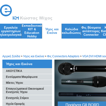
Εκπαιδευτικά
Εργαλεία
Φις Βύσματα
KIT &
Ήχος και
Kαλώδια
εργαστηρίων
αντάπτορες
Κα
Education
Εικόνα
καλωδιώσεις
ηλεκτρολογικά
Connector
C
Ηobby
Φωτισμός
Φακοί
Αρχική Σελίδα
>
Ήχος και Εικόνα
>
Φις Connectors Adaptors
>
VGA DVI HDMI sock
Ήχος και Εικόνα
ΑΚΟΥΣΤΙΚΑ
Ενσύρματα Μικρόφωνα
Μίκτες Ήχου
Επαγγελματικοί Οικονομικοί
Ενισχυτές Ήχου
Ενισχυτές Στέρεο
Ηχεία Οροφής