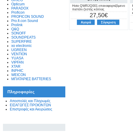
ORICO
Opticum
Hoto QWRJQ001 επαναφορτιζόμενο
PARADOX
πιστόλι ζεστής κόλλας
Proficon
27,50€
PROFICON SOUND
Pro.fi.con Sound
Αγορά
Σύγκριση
Prolink
Q&Q
SONOFF
SOUNDPEATS
SUPERFIRE
xo electronic
UGREEN
VENTION
YUASA
VIPFAN
XTAR
INPHIC
WEICON
ΜΠΑΤΑΡΙΕΣ BATTERIES
Πληροφορίες
Αποστολές και Πληρωμές
ΕΙΣΑΓΩΓΕΣ ΠΡΟΙΟΝΤΩΝ
Επιστροφές και Ακυρώσεις