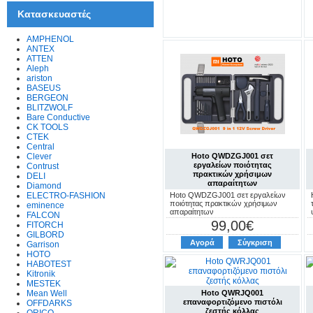
Κατασκευαστές
AMPHENOL
ANTEX
ATTEN
Aleph
ariston
BASEUS
BERGEON
BLITZWOLF
Bare Conductive
CK TOOLS
CTEK
Central
Hoto QWDZGJ001 σετ
Clever
εργαλείων ποιότητας
Contrust
πρακτικών χρήσιμων
DELI
απαραίτητων
Diamond
Hoto QWDZGJ001 σετ εργαλείων
ELECTRO-FASHION
ποιότητας πρακτικών χρήσιμων
eminence
απαραίτητων
FALCON
99,00€
FITORCH
GILBORD
Αγορά
Σύγκριση
Garrison
HOTO
HABOTEST
Kitronik
MESTEK
Hoto QWRJQ001
Mean Well
επαναφορτιζόμενο πιστόλι
OFFDARKS
ζεστής κόλλας