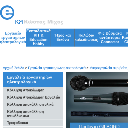
Εκπαιδευτικά
Εργαλεία
Φις Βύσματα
KIT &
Ήχος και
Kαλώδια
εργαστηρίων
αντάπτορες
Κα
Education
Εικόνα
καλωδιώσεις
ηλεκτρολογικά
Connector
C
Ηobby
Φωτισμός
Φακοί
Αρχική Σελίδα
>
Εργαλεία εργαστηρίων ηλεκτρολογικά
>
Μικροεργαλεία ακριβείας
Εργαλεία εργαστηρίων
ηλεκτρολογικά
Κόλληση Αποκόλληση
Κόλληση Αποκόλληση Εργαλεία
Κόλληση αποκόλληση υλικά
Κόλληση αποκόλληση
ανταλλακτικά
Τροφοδοτικά