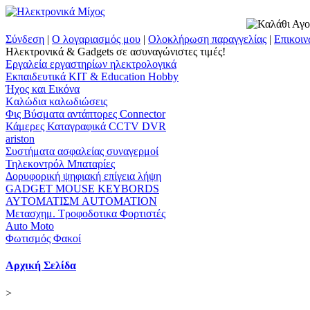
Σύνδεση
|
Ο λογαριασμός μου
|
Ολοκλήρωση παραγγελίας
|
Επικοιν
Ηλεκτρονικά & Gadgets σε ασυναγώνιστες τιμές!
Εργαλεία εργαστηρίων ηλεκτρολογικά
Εκπαιδευτικά KIT & Education Ηobby
Ήχος και Εικόνα
Kαλώδια καλωδιώσεις
Φις Βύσματα αντάπτορες Connector
Κάμερες Καταγραφικά CCTV DVR
ariston
Συστήματα ασφαλείας συναγερμοί
Τηλεκοντρόλ Μπαταρίες
Δορυφορική ψηφιακή επίγεια λήψη
GADGET MOUSE KEYBORDS
ΑΥΤΟΜΑΤΙΣΜ AUTOMATION
Μετασχημ. Τροφοδοτικα Φορτιστές
Auto Moto
Φωτισμός Φακοί
Αρχική Σελίδα
>