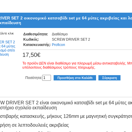
R SET 2 οικονομικό κατσαβίδι set με 64 μύτες ακριβείας και λα
εκπαίδευση
Κάντε κλικ
Διαθεσιμότητα:
Διαθέσιμο
Κωδικός:
SCREW DRIVER SET 2
Κατασκευαστής:
Proficon
17,50€
Το προϊόν ΔΕΝ είναι διαθέσιμο για πληρωμή μέσω αντικαταβολής. Μπο
υπόλοιπους διαθέσιμους τρόπους πληρωμής.
Ποσότητα:
Προσθήκη στο Καλάθι
Σύγκριση
RIVER SET 2 είναι οικονομικό κατσαβίδι set με 64 μύτες ακρ
αστήριο σχολείο εκπαίδευση
στιβαρής κατασκευής,
μήκους 126mm με μαγνητική συγκράτηση 
ρήση σε λεπτοδουλειές ακριβείας