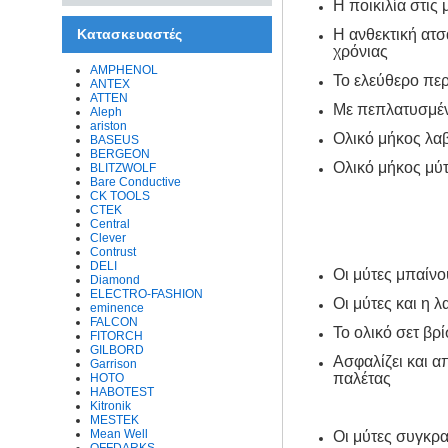
Η ποικιλία στις
Κατασκευαστές
Η ανθεκτική ατσ
χρόνιας
AMPHENOL
Το ελεύθερο περ
ANTEX
ATTEN
Με πεπλατυσμένε
Aleph
ariston
Ολικό μήκος λαβ
BASEUS
BERGEON
Ολικό μήκος μύ
BLITZWOLF
Bare Conductive
CK TOOLS
CTEK
Central
Clever
Contrust
DELI
Οι μύτες μπαίνο
Diamond
ELECTRO-FASHION
Οι μύτες και η 
eminence
FALCON
Το ολικό σετ βρ
FITORCH
GILBORD
Ασφαλίζει και α
Garrison
παλέτας
HOTO
HABOTEST
Kitronik
MESTEK
Mean Well
Οι μύτες συγκρα