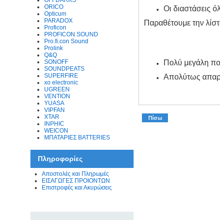
OFFDARKS
ORICO
Οι διαστάσεις ό
Opticum
PARADOX
Παραθέτουμε την λίστα
Proficon
PROFICON SOUND
Pro.fi.con Sound
Prolink
Q&Q
SONOFF
Πολύ μεγάλη ποι
SOUNDPEATS
SUPERFIRE
Απολύτως απαραί
xo electronic
UGREEN
VENTION
YUASA
VIPFAN
XTAR
Πίσω
INPHIC
WEICON
ΜΠΑΤΑΡΙΕΣ BATTERIES
Πληροφορίες
Αποστολές και Πληρωμές
ΕΙΣΑΓΩΓΕΣ ΠΡΟΙΟΝΤΩΝ
Επιστροφές και Ακυρώσεις