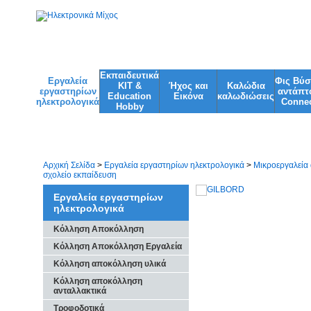
Εκπαιδευτικά
Εργαλεία
Φις Βύ
KIT &
Ήχος και
Kαλώδια
εργαστηρίων
αντάπτ
Education
Εικόνα
καλωδιώσεις
ηλεκτρολογικά
Connec
Ηobby
Φωτισμός
Φακοί
Αρχική Σελίδα
>
Εργαλεία εργαστηρίων ηλεκτρολογικά
>
Μικροεργαλεία 
σχολείο εκπαίδευση
Εργαλεία εργαστηρίων
ηλεκτρολογικά
Κόλληση Αποκόλληση
Κόλληση Αποκόλληση Εργαλεία
Κόλληση αποκόλληση υλικά
Κόλληση αποκόλληση
ανταλλακτικά
Τροφοδοτικά