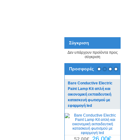
Σύγκριση
Δεν υπάρχουν προϊόντα προς
σύγκριση
Προσφορές
Bare Conductive Electric
Bare Con
Paint Lamp Kit απλή και
Board πλ
οικονομική εκπαιδευτική
για εκπαι
κατασκευή φωτισμού με
κατασκευ
εφαρμογή led
χόμπι
29,0
26,00€
52,00€