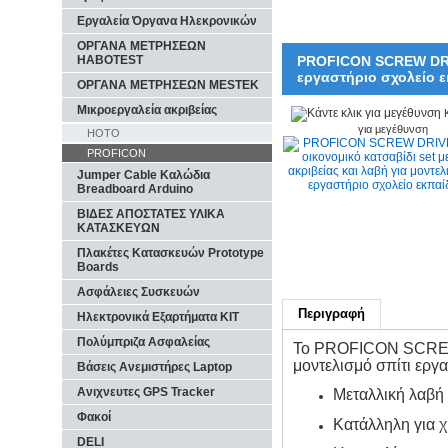
Εργαλεία Όργανα Ηλεκρονικών
ΟΡΓΑΝΑ ΜΕΤΡΗΣΕΩΝ
HABOTEST
PROFICON SCREW DRIVE
εργαστήριο σχολείο 
ΟΡΓΑΝΑ ΜΕΤΡΗΣΕΩΝ MESTEK
Μικροεργαλεία ακριβείας
για μεγέθυνση
HOTO
PROFICON
Jumper Cable Καλώδια
Breadboard Arduino
ΒΙΔΕΣ ΑΠΟΣΤΑΤΕΣ ΥΛΙΚΑ
ΚΑΤΑΣΚΕΥΩΝ
Πλακέτες Κατασκευών Prototype
Boards
Ασφάλειες Συσκευών
Περιγραφή
Ηλεκτρονικά Εξαρτήματα KIT
Πολύμπριζα Ασφαλείας
Το PROFICON SCREW D
μοντελισμό σπίτι εργ
Βάσεις Ανεμιστήρες Laptop
Ανιχνευτες GPS Tracker
Μεταλλική λαβή
Φακοί
Κατάλληλη για χ
DELI