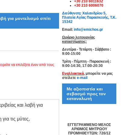
+30 210 6011632
+30 210 6006070
Διεύθυνση: Χαλανδρίου 5,
Πλατεία Αγίας Παρασκευής, Τ.Κ.
βή για μοντελισμό σπίτι
15342
Email:
info@emichos.gr
Ωράριο λειτουργίας
καταστήματος:
Δευτέρα - Τετάρτη - Σάββατο :
9:00-15:00
Τρίτη - Πέμπτη - Παρασκευή :
ρείτε να επιλέξετε έναν από τους
9:00-14:30, 17:00-20:30
Εναλλακτικά
, μπορείτε να μας
στείλετε
e-mail
Με αξιοπιστία και
σεβασμό προς τον
καταναλωτή
ιβείας και λαβή για
για τις μύτες,
ΕΓΓΕΓΡΑΜΜΕΝΟ ΜΕΛΟΣ
ΑΡΙΘΜΟΣ ΜΗΤΡΩΟΥ
ΠΡΟΜΗΘΕΥΤΩΝ: 726/12