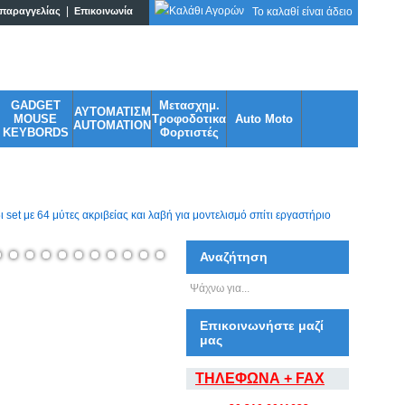
|
παραγγελίας
Επικοινωνία
Το καλαθί είναι άδειο
adgets σε ασυναγώνιστες τιμές!
GADGET
Μετασχημ.
ΑΥΤΟΜΑΤΙΣΜ
MOUSE
Τροφοδοτικα
Auto Moto
AUTOMATION
KEYBORDS
Φορτιστές
 με 64 μύτες ακριβείας και λαβή για μοντελισμό σπίτι εργαστήριο
Αναζήτηση
Επικοινωνήστε μαζί
μας
ΤΗΛΕΦΩΝΑ + FAX