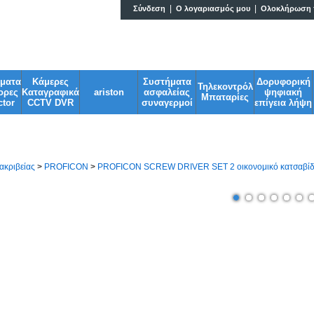
|
|
Σύνδεση
Ο λογαριασμός μου
Ολοκλήρωση 
Ηλεκτρονικά & G
σματα
Κάμερες
Συστήματα
Δορυφορική
Τηλεκοντρόλ
ορες
Καταγραφικά
ariston
ασφαλείας
ψηφιακή
Μπαταρίες
tor
CCTV DVR
συναγερμοί
επίγεια λήψη
ακριβείας
>
PROFICON
>
PROFICON SCREW DRIVER SET 2 οικονομικό κατσαβίδι set