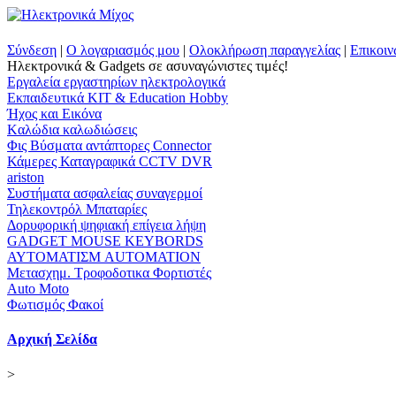
Σύνδεση
|
Ο λογαριασμός μου
|
Ολοκλήρωση παραγγελίας
|
Επικοιν
Ηλεκτρονικά & Gadgets σε ασυναγώνιστες τιμές!
Εργαλεία εργαστηρίων ηλεκτρολογικά
Εκπαιδευτικά KIT & Education Ηobby
Ήχος και Εικόνα
Kαλώδια καλωδιώσεις
Φις Βύσματα αντάπτορες Connector
Κάμερες Καταγραφικά CCTV DVR
ariston
Συστήματα ασφαλείας συναγερμοί
Τηλεκοντρόλ Μπαταρίες
Δορυφορική ψηφιακή επίγεια λήψη
GADGET MOUSE KEYBORDS
ΑΥΤΟΜΑΤΙΣΜ AUTOMATION
Μετασχημ. Τροφοδοτικα Φορτιστές
Auto Moto
Φωτισμός Φακοί
Αρχική Σελίδα
>