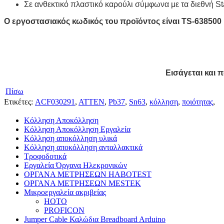
Σε ανθεκτικό πλαστικό καρούλι σύμφωνα με τα διεθνή
St
Ο εργοστασιακός κωδικός
του προϊόντος
είναι TS-638500
Εισάγεται και π
Πίσω
Ετικέτες:
ACF030291
,
ATTEN
,
Pb37
,
Sn63
,
κόλληση
,
ποιότητας
,
Κόλληση Αποκόλληση
Κόλληση Αποκόλληση Εργαλεία
Κόλληση αποκόλληση υλικά
Κόλληση αποκόλληση ανταλλακτικά
Τροφοδοτικά
Εργαλεία Όργανα Ηλεκρονικών
ΟΡΓΑΝΑ ΜΕΤΡΗΣΕΩΝ HABOTEST
ΟΡΓΑΝΑ ΜΕΤΡΗΣΕΩΝ MESTEK
Μικροεργαλεία ακριβείας
HOTO
PROFICON
Jumper Cable Καλώδια Breadboard Arduino