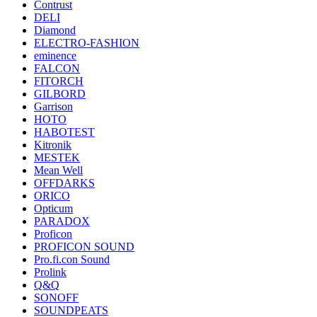
Contrust
DELI
Diamond
ELECTRO-FASHION
eminence
FALCON
FITORCH
GILBORD
Garrison
HOTO
HABOTEST
Kitronik
MESTEK
Mean Well
OFFDARKS
ORICO
Opticum
PARADOX
Proficon
PROFICON SOUND
Pro.fi.con Sound
Prolink
Q&Q
SONOFF
SOUNDPEATS