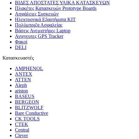
ΒΙΔΕΣ ΑΠΟΣΤΑΤΕΣ ΥΛΙΚΑ ΚΑΤΑΣΚΕΥΩΝ
Πλακέτες Κατασκευών Prototype Boards
Ασφάλειες Συσκευών
Ηλεκτρονικά Εξαρτήματα KIT
Πολύμπριζα Ασφαλείας
Βάσεις Ανεμιστήρες Laptop
Ανιχνευτες GPS Tracker
Φακοί
DELI
Κατασκευαστές
AMPHENOL
ANTEX
ATTEN
Aleph
ariston
BASEUS
BERGEON
BLITZWOLF
Bare Conductive
CK TOOLS
CTEK
Central
Clever