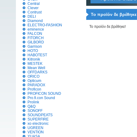
Central
Clever
Contrust
Το προϊόν δε βρέθηκε
DELI
Diamond
ELECTRO-FASHION
Το προϊόν δε βρέθηκε!
eminence
FALCON
FITORCH
GILBORD
Garrison
HOTO
HABOTEST
Kitronik
MESTEK
Mean Well
OFFDARKS
ORICO
Opticum
PARADOX
Proficon
PROFICON SOUND
Pro.fi.con Sound
Prolink
Q&Q
SONOFF
SOUNDPEATS
SUPERFIRE
xo electronic
UGREEN
VENTION
YUASA