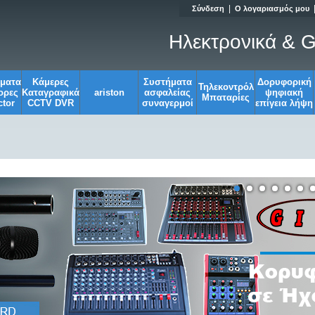
|
Σύνδεση
Ο λογαριασμός μου
Ηλεκτρονικά & G
σματα
Κάμερες
Συστήματα
Δορυφορική
Τηλεκοντρόλ
ορες
Καταγραφικά
ariston
ασφαλείας
ψηφιακή
Μπαταρίες
tor
CCTV DVR
συναγερμοί
επίγεια λήψη