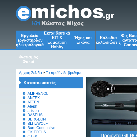
Εκπαιδευτικά
Εργαλεία
Φις Βύ
KIT &
Ήχος και
Kαλώδια
εργαστηρίων
αντάπτ
Education
Εικόνα
καλωδιώσεις
ηλεκτρολογικά
Connec
Ηobby
Φωτισμός
Φακοί
Αρχική Σελίδα
>
Το προϊόν δε βρέθηκε!
Κατασκευαστές
AMPHENOL
ANTEX
ATTEN
Aleph
ariston
BASEUS
BERGEON
BLITZWOLF
Bare Conductive
CK TOOLS
CTEK