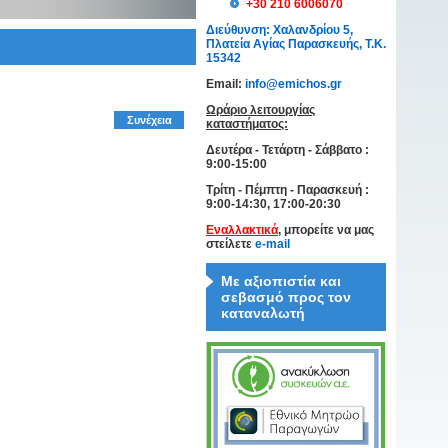
+30 210 6006070
Διεύθυνση: Χαλανδρίου 5,
Πλατεία Αγίας Παρασκευής, Τ.Κ.
15342
Email:
info@emichos.gr
Ωράριο λειτουργίας
Συνέχεια
καταστήματος:
Δευτέρα - Τετάρτη - Σάββατο :
9:00-15:00
Τρίτη - Πέμπτη - Παρασκευή :
9:00-14:30, 17:00-20:30
Εναλλακτικά
, μπορείτε να μας
στείλετε
e-mail
Με αξιοπιστία και
σεβασμό προς τον
καταναλωτή