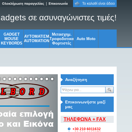
|
|
Το καλαθί είναι άδειο
Ολοκλήρωση παραγγελίας
Επικοινωνία
adgets σε ασυναγώνιστες τιμές!
GADGET
Μετασχημ.
ΑΥΤΟΜΑΤΙΣΜ
MOUSE
Τροφοδοτικα
Auto Moto
AUTOMATION
KEYBORDS
Φορτιστές
Αναζήτηση
Επικοινωνήστε μαζί
μας
ΤΗΛΕΦΩΝΑ + FAX
+30 210 6011632