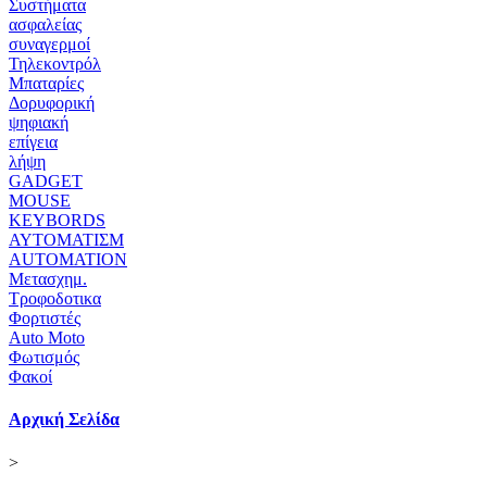
Συστήματα
ασφαλείας
συναγερμοί
Τηλεκοντρόλ
Μπαταρίες
Δορυφορική
ψηφιακή
επίγεια
λήψη
GADGET
MOUSE
KEYBORDS
ΑΥΤΟΜΑΤΙΣΜ
AUTOMATION
Μετασχημ.
Τροφοδοτικα
Φορτιστές
Auto Moto
Φωτισμός
Φακοί
Αρχική Σελίδα
>