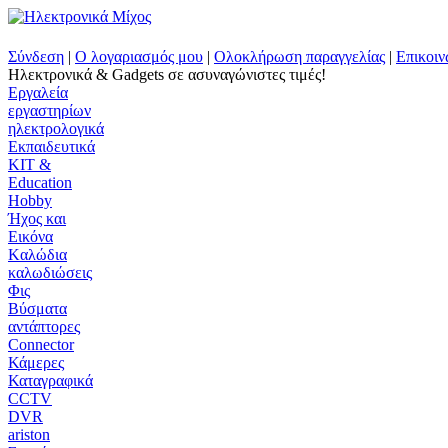
Σύνδεση
|
Ο λογαριασμός μου
|
Ολοκλήρωση παραγγελίας
|
Επικοιν
Ηλεκτρονικά & Gadgets σε ασυναγώνιστες τιμές!
Εργαλεία
εργαστηρίων
ηλεκτρολογικά
Εκπαιδευτικά
KIT &
Education
Ηobby
Ήχος και
Εικόνα
Kαλώδια
καλωδιώσεις
Φις
Βύσματα
αντάπτορες
Connector
Κάμερες
Καταγραφικά
CCTV
DVR
ariston