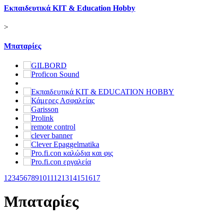
Εκπαιδευτικά KIT & Education Ηobby
>
Μπαταρίες
1
2
3
4
5
6
7
8
9
10
11
12
13
14
15
16
17
Μπαταρίες