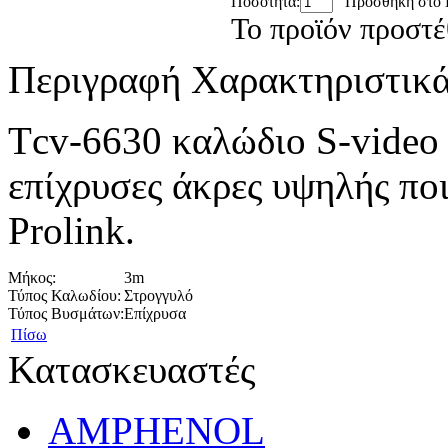
Ποσότητα:
Προσθήκη στο 
Το προϊόν προστέ
Περιγραφή
Χαρακτηριστικ
Τcv-6630 καλώδιο S-video
επίχρυσες άκρες υψηλής πο
Prolink.
Μήκος:
3m
Τύπος Καλωδίου:
Στρογγυλό
Τύπος Βυσμάτων:
Επίχρυσα
Πίσω
Κατασκευαστές
AMPHENOL