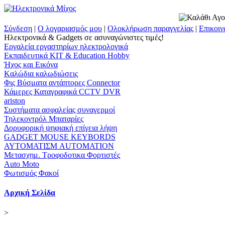
Σύνδεση
|
Ο λογαριασμός μου
|
Ολοκλήρωση παραγγελίας
|
Επικοιν
Ηλεκτρονικά & Gadgets σε ασυναγώνιστες τιμές!
Εργαλεία εργαστηρίων ηλεκτρολογικά
Εκπαιδευτικά KIT & Education Ηobby
Ήχος και Εικόνα
Kαλώδια καλωδιώσεις
Φις Βύσματα αντάπτορες Connector
Κάμερες Καταγραφικά CCTV DVR
ariston
Συστήματα ασφαλείας συναγερμοί
Τηλεκοντρόλ Μπαταρίες
Δορυφορική ψηφιακή επίγεια λήψη
GADGET MOUSE KEYBORDS
ΑΥΤΟΜΑΤΙΣΜ AUTOMATION
Μετασχημ. Τροφοδοτικα Φορτιστές
Auto Moto
Φωτισμός Φακοί
Αρχική Σελίδα
>