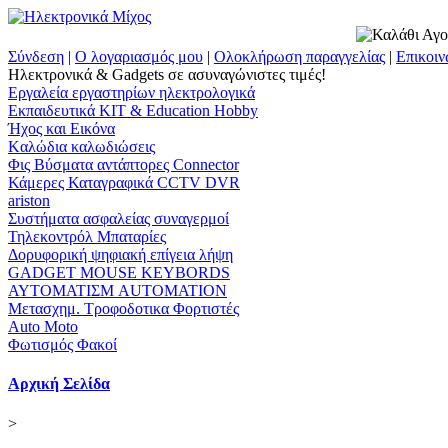
Σύνδεση
|
Ο λογαριασμός μου
|
Ολοκλήρωση παραγγελίας
|
Επικοιν
Ηλεκτρονικά & Gadgets σε ασυναγώνιστες τιμές!
Εργαλεία εργαστηρίων ηλεκτρολογικά
Εκπαιδευτικά KIT & Education Ηobby
Ήχος και Εικόνα
Kαλώδια καλωδιώσεις
Φις Βύσματα αντάπτορες Connector
Κάμερες Καταγραφικά CCTV DVR
ariston
Συστήματα ασφαλείας συναγερμοί
Τηλεκοντρόλ Μπαταρίες
Δορυφορική ψηφιακή επίγεια λήψη
GADGET MOUSE KEYBORDS
ΑΥΤΟΜΑΤΙΣΜ AUTOMATION
Μετασχημ. Τροφοδοτικα Φορτιστές
Auto Moto
Φωτισμός Φακοί
Αρχική Σελίδα
>