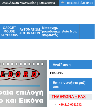
|
|
Το καλαθί είναι άδειο
Ολοκλήρωση παραγγελίας
Επικοινωνία
adgets σε ασυναγώνιστες τιμές!
GADGET
Μετασχημ.
ΑΥΤΟΜΑΤΙΣΜ
MOUSE
Τροφοδοτικα
Auto Moto
AUTOMATION
KEYBORDS
Φορτιστές
Αναζήτηση
Επικοινωνήστε μαζί
μας
ΤΗΛΕΦΩΝΑ + FAX
+30 210 6011632