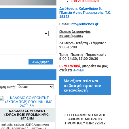
+30 210 6006070
Διεύθυνση: Χαλανδρίου 5,
Πλατεία Αγίας Παρασκευής, Τ.Κ.
15342
Email:
info@emichos.gr
Ωράριο λειτουργίας
καταστήματος:
Δευτέρα - Τετάρτη - Σάββατο :
9:00-15:00
Τρίτη - Πέμπτη - Παρασκευή :
9:00-14:30, 17:00-20:30
Αναζήτηση
Εναλλακτικά
, μπορείτε να μας
στείλετε
e-mail
Με αξιοπιστία και
σεβασμό προς τον
μηση Κατά:
καταναλωτή
ΚΑΛΩΔΙΟ COMPONENT
(3XRCA RGB) PROLINK HMC-
ΕΓΓΕΓΡΑΜΜΕΝΟ ΜΕΛΟΣ
247 1,5M
ΑΡΙΘΜΟΣ ΜΗΤΡΩΟΥ
ΠΡΟΜΗΘΕΥΤΩΝ: 726/12
καλώδιο εικόνας 3XRCA αρσενικό
σε RGB αρσενικό 1.5 μέτρων με