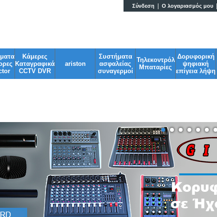
|
Σύνδεση
Ο λογαριασμός μου
Ηλεκτρονικά & G
σματα
Κάμερες
Συστήματα
Δορυφορική
Τηλεκοντρόλ
ορες
Καταγραφικά
ariston
ασφαλείας
ψηφιακή
Μπαταρίες
tor
CCTV DVR
συναγερμοί
επίγεια λήψη