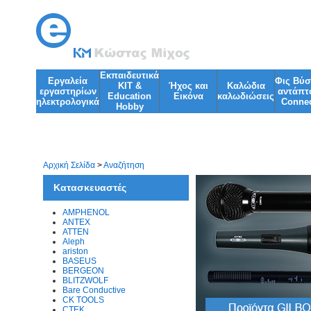
Εκπαιδευτικά
Εργαλεία
Φις Βύ
KIT &
Ήχος και
Kαλώδια
εργαστηρίων
αντάπτ
Education
Εικόνα
καλωδιώσεις
ηλεκτρολογικά
Connec
Ηobby
Φωτισμός
Φακοί
Αρχική Σελίδα
>
Αναζήτηση
Κατασκευαστές
AMPHENOL
ANTEX
ATTEN
Aleph
ariston
BASEUS
BERGEON
BLITZWOLF
Bare Conductive
CK TOOLS
CTEK