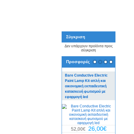
Σύγκριση
Δεν υπάρχουν προϊόντα προς
σύγκριση
Προσφορές
Bare Conductive Electric
Bare Con
Paint Lamp Kit απλή και
Board πλ
οικονομική εκπαιδευτική
για εκπαι
κατασκευή φωτισμού με
κατασκευ
εφαρμογή led
χόμπι
29,0
26,00€
52,00€