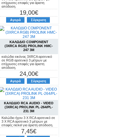
επίχρυσες επαφές για άριστη
απόδοση.
19,00€
Αγορά
Σύγκριση
ΚΑΛΩΔΙΟ COMPONENT
(3XRCA RGB) PROLINK HMC-
247 3M
καλώδιο εικόνας 3XRCA αρσενικό
σε RGB αρσενικό 3 μέτρων με
επίχρυσες επαφές για άριστη
απόδοση.
24,00€
Αγορά
Σύγκριση
ΚΑΛΩΔΙΟ RCA AUDIO - VIDEO
(3XRCA) PROLINK PL-264/PL-
231 3M
Καλώδιο ήχου 3 X RCA αρσενικό σε
3 X RCA αρσενικό 3 μέτρων με
επαφές nickel για άριστη απόδοση.
7,45€