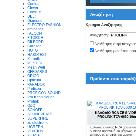
Central
Clever
Contrust
Αναζήτηση
DELI
Diamond
ELECTRO-FASHION
Κριτήρια Αναζήτησης
eminence
FALCON
Αναζήτηση:
FITORCH
GILBORD
Αναζήτηση στην περιγρα
Garrison
HOTO
Αναζήτηση μοντέλου προ
HABOTEST
Kitronik
MESTEK
Mean Well
OFFDARKS
ORICO
Προϊόντα που ταιριάζ
Opticum
PARADOX
Proficon
PROFICON SOUND
Pro.fi.con Sound
Prolink
Q&Q
SONOFF
ΚΑΛΩΔΙΟ RCA ΣΕ S-VID
SOUNDPEATS
PROLINK TCV-6630 10m
SUPERFIRE
xo electronic
UGREEN
Καλώδιο εικόνας RCA αρσενικό
VENTION
S-Video αρσενικό 10 μέτρων με
επίχρυσες επαφές για άριστη
YUASA