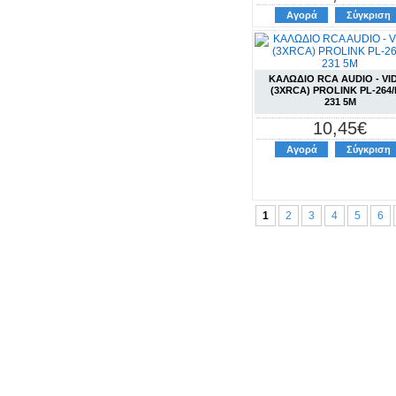
Αγορά
Σύγκριση
ΚΑΛΩΔΙΟ RCA AUDIO - VI
(3XRCA) PROLINK PL-264/
231 5M
10,45€
Αγορά
Σύγκριση
1
2
3
4
5
6