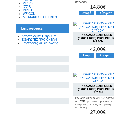
απόδοση.
VIPFAN
14,80€
XTAR
INPHIC
Αγορά
Σύγκριση
WEICON
ΜΠΑΤΑΡΙΕΣ BATTERIES
Πληροφορίες
ΚΑΛΩΔΙΟ COMPONENT
Αποστολές και Πληρωμές
(3XRCA RGB) PROLINK H
ΕΙΣΑΓΩΓΕΣ ΠΡΟΙΟΝΤΩΝ
247 10M
Επιστροφές και Ακυρώσεις
42,00€
Αγορά
Σύγκριση
ΚΑΛΩΔΙΟ COMPONENT
(3XRCA RGB) PROLINK H
247 5M
καλώδιο εικόνας 3XRCA αρσεν
σε RGB αρσενικό 5 μέτρων με
επίχρυσες επαφές για άριστη
απόδοση.
27,00€