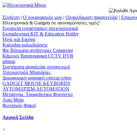
Σύνδεση
|
Ο λογαριασμός μου
|
Ολοκλήρωση παραγγελίας
|
Επικοιν
Ηλεκτρονικά & Gadgets σε ασυναγώνιστες τιμές!
Εργαλεία εργαστηρίων ηλεκτρολογικά
Εκπαιδευτικά KIT & Education Ηobby
Ήχος και Εικόνα
Kαλώδια καλωδιώσεις
Φις Βύσματα αντάπτορες Connector
Κάμερες Καταγραφικά CCTV DVR
ariston
Συστήματα ασφαλείας συναγερμοί
Τηλεκοντρόλ Μπαταρίες
Δορυφορική ψηφιακή επίγεια λήψη
GADGET MOUSE KEYBORDS
ΑΥΤΟΜΑΤΙΣΜ AUTOMATION
Μετασχημ. Τροφοδοτικα Φορτιστές
Auto Moto
Φωτισμός Φακοί
Αρχική Σελίδα
>