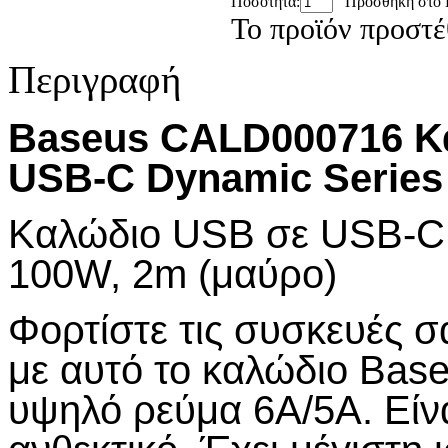
Ποσότητα:
Προσθήκη στο 
Το προϊόν προστέ
Περιγραφή
Baseus CALD000716
Κ
USB-C Dynamic Series
Καλώδιο
USB
σε
USB-C 
100W, 2m (
μαύρο
)
Φορτίστε τις συσκευές σ
με αυτό το καλώδιο Bas
υψηλό ρεύμα 6A/5A. Είνα