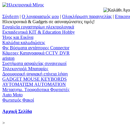
Σύνδεση
|
Ο λογαριασμός μου
|
Ολοκλήρωση παραγγελίας
|
Επικοιν
Ηλεκτρονικά & Gadgets σε ασυναγώνιστες τιμές!
Εργαλεία εργαστηρίων ηλεκτρολογικά
Εκπαιδευτικά KIT & Education Ηobby
Ήχος και Εικόνα
Kαλώδια καλωδιώσεις
Φις Βύσματα αντάπτορες Connector
Κάμερες Καταγραφικά CCTV DVR
ariston
Συστήματα ασφαλείας συναγερμοί
Τηλεκοντρόλ Μπαταρίες
Δορυφορική ψηφιακή επίγεια λήψη
GADGET MOUSE KEYBORDS
ΑΥΤΟΜΑΤΙΣΜ AUTOMATION
Μετασχημ. Τροφοδοτικα Φορτιστές
Auto Moto
Φωτισμός Φακοί
Αρχική Σελίδα
>