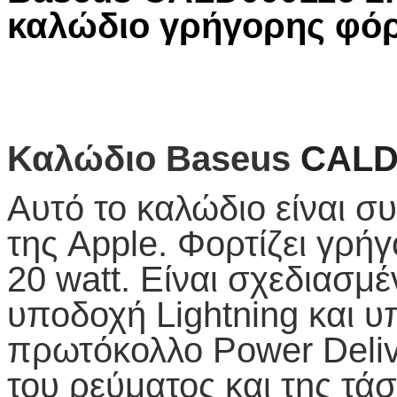
καλώδιο γρήγορης φό
Καλώδιο Baseus
CAL
Αυτό το καλώδιο είναι σ
της
Apple
. Φορτίζει γρή
20
watt
. Είναι σχεδιασμέ
υποδοχή
Lightning
και υ
πρωτόκολλο
Power
Deli
του ρεύματος και της τά