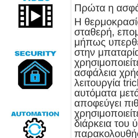
Πρώτα η ασφά
Η θερμοκρασί
σταθερή, επομ
μήπως υπερθε
στην μπαταρί
χρησιμοποιείτ
ασφάλεια χρήσ
λειτουργία
tri
αυτόματα μετά
αποφεύγει πιθ
χρησιμοποιείτ
διάρκεια του 
παρακολουθήσ