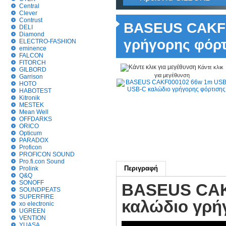
Central
Clever
Contrust
BASEUS CAKF0
DELI
Diamond
γρήγορης φόρτ
ELECTRO-FASHION
eminence
FALCON
FITORCH
Κάντε κλικ
GILBORD
για μεγέθυνση
Garrison
HOTO
HABOTEST
Kitronik
MESTEK
Mean Well
OFFDARKS
ORICO
Opticum
PARADOX
Proficon
PROFICON SOUND
Pro.fi.con Sound
Περιγραφή
Prolink
Q&Q
SONOFF
BASEUS CAK
SOUNDPEATS
SUPERFIRE
καλώδιο γρή
xo electronic
UGREEN
VENTION
YUASA