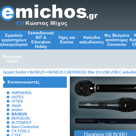
Εκπαιδευτικά
Εργαλεία
Φις Βύσματα
KIT &
Ήχος και
Kαλώδια
εργαστηρίων
αντάπτορες
Κα
Education
Εικόνα
καλωδιώσεις
ηλεκτρολογικά
Connector
C
Ηobby
Φωτισμός
Φακοί
Αρχική Σελίδα
>
BASEUS
>
BASEUS CAKF000102 66w 1m USB USB-C καλώδιο 
Κατασκευαστές
AMPHENOL
ANTEX
ATTEN
Aleph
ariston
BASEUS
BERGEON
BLITZWOLF
Bare Conductive
CK TOOLS
CTEK