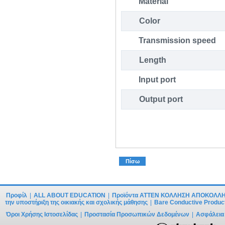
Material
Color
Transmission speed
Length
Input port
Output port
Πίσω
Προφίλ
|
ALL ABOUT EDUCATION
|
Προϊόντα ATTEN ΚΟΛΛΗΣΗ ΑΠΟΚΟΛΛ
την υποστήριξη της οικιακής και σχολικής μάθησης
|
Bare Conductive Produc
Όροι Χρήσης Ιστοσελίδας
|
Προστασία Προσωπικών Δεδομένων
|
Ασφάλεια