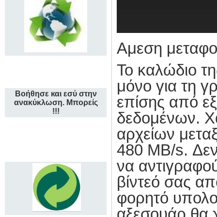
Αμεση μεταφ
Το καλώδιο τ
μόνο για τη γ
Βοήθησε και εσύ στην
επίσης από ε
ανακύκλωση. Μπορείς
!!!
δεδομένων. Χά
αρχείων μεταξ
480
MB
/
s
. Δε
να αντιγραφού
βίντεό σας α
φορητό υπολογ
αξεσουάρ θα χ