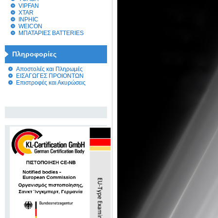
VIPFAN
XTAR
INPHIC
WEICON
ΜΠΑΤΑΡΙΕΣ BATTERIES
Πληροφορίες
Αποστολές και Πληρωμές
ΕΙΣΑΓΩΓΕΣ ΠΡΟΙΟΝΤΩΝ
Επιστροφές και Ακυρώσεις