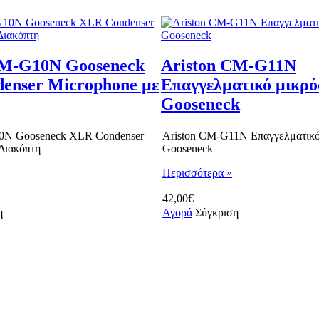
CM-G10N Gooseneck
Ariston CM-G11N
enser Microphone με
Επαγγελματικό μικρ
Gooseneck
0N Gooseneck XLR Condenser
Ariston CM-G11N Επαγγελματικ
Διακόπτη
Gooseneck
Περισσότερα »
42,00€
η
Αγορά
Σύγκριση