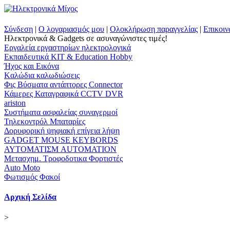
Σύνδεση
|
Ο λογαριασμός μου
|
Ολοκλήρωση παραγγελίας
|
Επικοιν
Ηλεκτρονικά & Gadgets σε ασυναγώνιστες τιμές!
Εργαλεία εργαστηρίων ηλεκτρολογικά
Εκπαιδευτικά KIT & Education Ηobby
Ήχος και Εικόνα
Kαλώδια καλωδιώσεις
Φις Βύσματα αντάπτορες Connector
Κάμερες Καταγραφικά CCTV DVR
ariston
Συστήματα ασφαλείας συναγερμοί
Τηλεκοντρόλ Μπαταρίες
Δορυφορική ψηφιακή επίγεια λήψη
GADGET MOUSE KEYBORDS
ΑΥΤΟΜΑΤΙΣΜ AUTOMATION
Μετασχημ. Τροφοδοτικα Φορτιστές
Auto Moto
Φωτισμός Φακοί
Αρχική Σελίδα
>