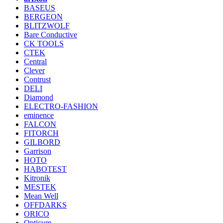
BASEUS
BERGEON
BLITZWOLF
Bare Conductive
CK TOOLS
CTEK
Central
Clever
Contrust
DELI
Diamond
ELECTRO-FASHION
eminence
FALCON
FITORCH
GILBORD
Garrison
HOTO
HABOTEST
Kitronik
MESTEK
Mean Well
OFFDARKS
ORICO
Opticum