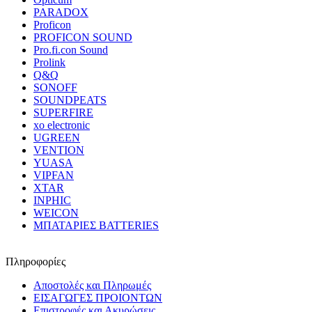
PARADOX
Proficon
PROFICON SOUND
Pro.fi.con Sound
Prolink
Q&Q
SONOFF
SOUNDPEATS
SUPERFIRE
xo electronic
UGREEN
VENTION
YUASA
VIPFAN
XTAR
INPHIC
WEICON
ΜΠΑΤΑΡΙΕΣ BATTERIES
Πληροφορίες
Αποστολές και Πληρωμές
ΕΙΣΑΓΩΓΕΣ ΠΡΟΙΟΝΤΩΝ
Επιστροφές και Ακυρώσεις