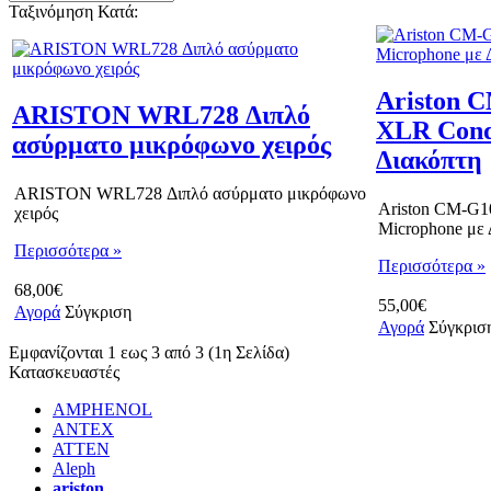
Ταξινόμηση Κατά:
Ariston 
ARISTON WRL728 Διπλό
XLR Cond
ασύρματο μικρόφωνο χειρός
Διακόπτη
ARISTON WRL728 Διπλό ασύρματο μικρόφωνο
Ariston CM-G1
χειρός
Microphone με 
Περισσότερα »
Περισσότερα »
68,00€
55,00€
Αγορά
Σύγκριση
Αγορά
Σύγκρισ
Εμφανίζονται 1 εως 3 από 3 (1η Σελίδα)
Κατασκευαστές
AMPHENOL
ANTEX
ATTEN
Aleph
ariston